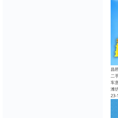
昌
二
车
潍
23-