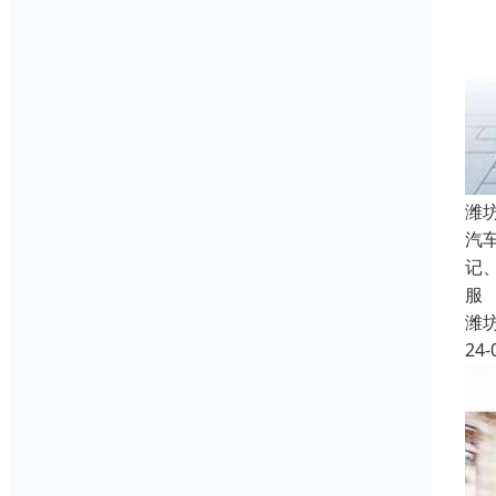
潍
汽
记
服
潍
24-