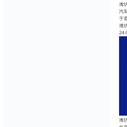
潍
汽
于
潍
24-
潍