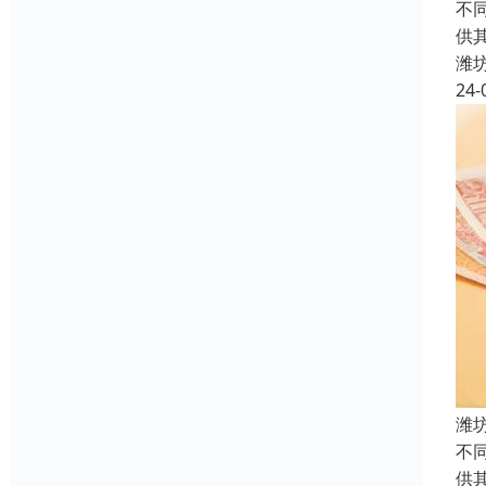
不
供
潍
24-
潍
不
供