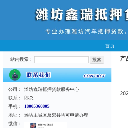
首页
产
站内搜索：
公司：
潍坊鑫瑞抵押贷款服务中心
20
联系：
郎总
手机：
18005360805
地址：
潍坊主城区及郊县均可申请办理
微信：