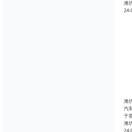
潍
24-
潍
汽
于
潍
24-