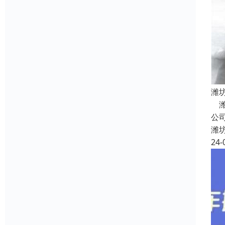
潍
潍
公
潍
24-