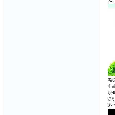
24-
潍
申
职
潍
23-