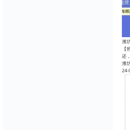
潍
【
还
潍
24-