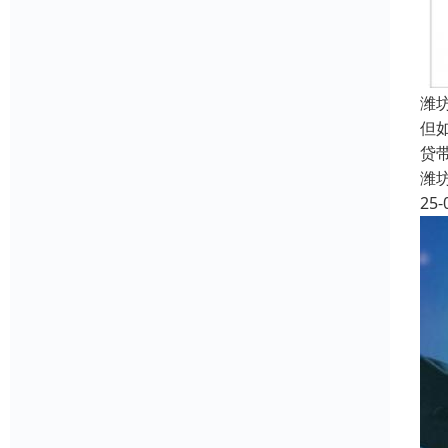
潍
但
贷
潍
25-