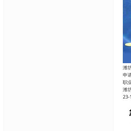
潍
申
职
潍
23-