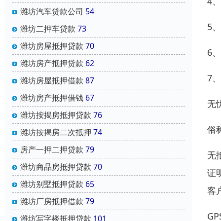
4
潍坊汽车贷款公司
54
5
潍坊二押车贷款
73
潍坊房屋抵押贷款
70
6
潍坊房产抵押贷款
62
7
潍坊房屋抵押借款
87
潍坊房产抵押借钱
67
无
潍坊按揭房抵押贷款
76
俗
潍坊按揭房二次抵押
74
房产一押二押贷款
79
无
潍坊商品房抵押贷款
70
证
潍坊别墅抵押贷款
65
客
潍坊厂房抵押借款
79
G
潍坊写字楼抵押贷款
101