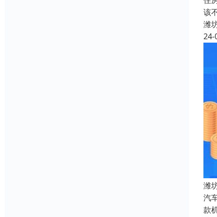
住
该
潍
24-
潍
汽
款