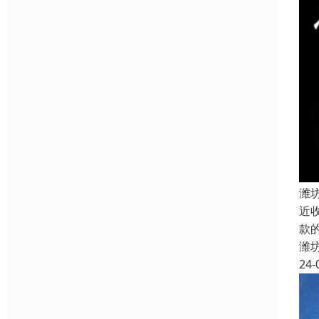
潍
近
款
潍
24-