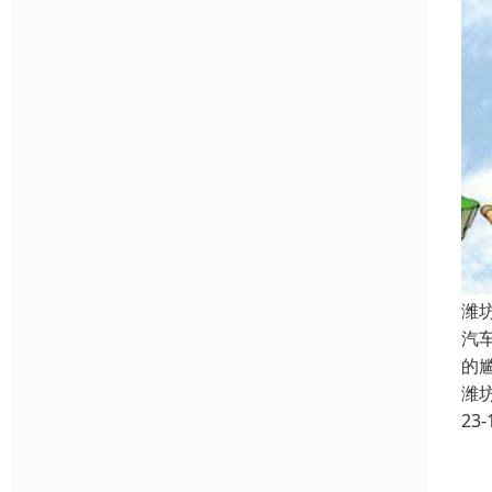
潍
汽
的
潍
23-