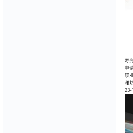
寿
申
职
潍
23-