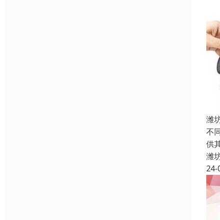
潍
不
供
潍
24-