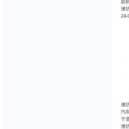
款
潍
24-
潍
汽
于
潍