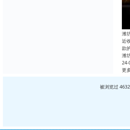
潍
近
款
潍
24-
更
被浏览过 463