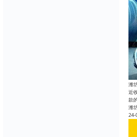
潍
近
款
潍
24-