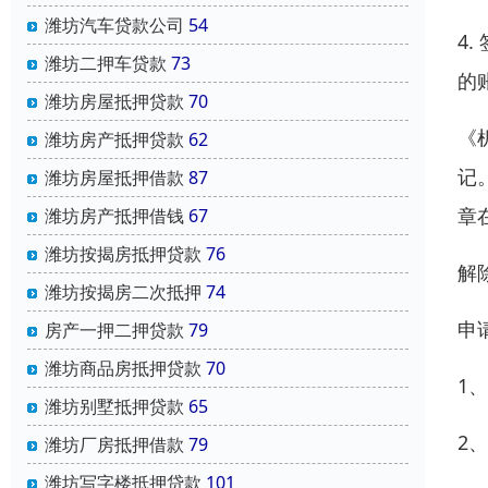
潍坊汽车贷款公司
54
4
潍坊二押车贷款
73
的
潍坊房屋抵押贷款
70
《
潍坊房产抵押贷款
62
记
潍坊房屋抵押借款
87
章
潍坊房产抵押借钱
67
潍坊按揭房抵押贷款
76
解
潍坊按揭房二次抵押
74
申
房产一押二押贷款
79
潍坊商品房抵押贷款
70
1
潍坊别墅抵押贷款
65
2
潍坊厂房抵押借款
79
潍坊写字楼抵押贷款
101