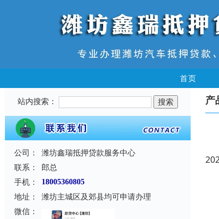
首页
产
站内搜索：
公司：
潍坊鑫瑞抵押贷款服务中心
20
联系：
郎总
手机：
18005360805
地址：
潍坊主城区及郊县均可申请办理
微信：