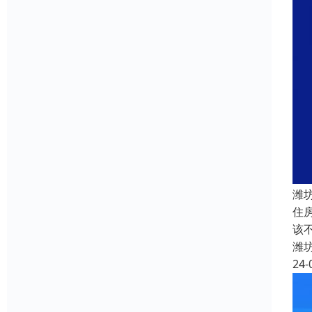
潍
住
该
潍
24-