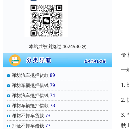
本站共被浏览过 4624936 次
价
一
潍坊汽车抵押贷款
89
1
潍坊车辆抵押借钱
79
潍坊汽车抵押借钱
74
2
潍坊车辆抵押借款
73
3
潍坊不押车贷款
73
驶
押证不押车借钱
77