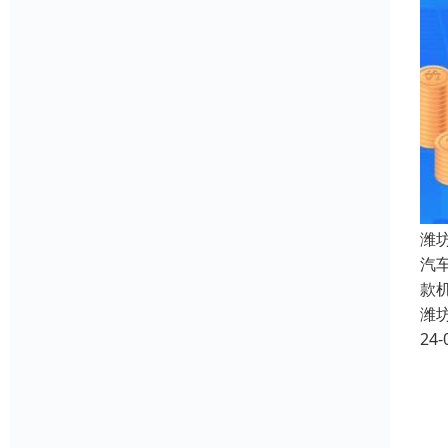
潍
汽
款
潍
24-