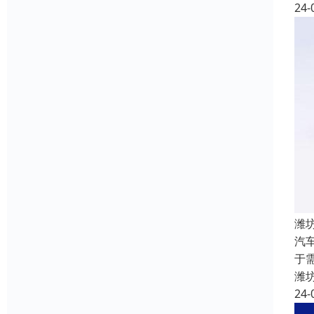
24-
潍
汽
于
潍
24-