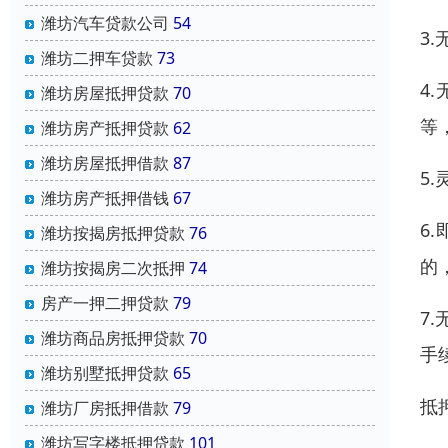
潍坊汽车贷款公司
54
3
潍坊二押车贷款
73
4
潍坊房屋抵押贷款
70
等
潍坊房产抵押贷款
62
潍坊房屋抵押借款
87
5
潍坊房产抵押借钱
67
6
潍坊按揭房抵押贷款
76
的
潍坊按揭房二次抵押
74
房产一押二押贷款
79
7
潍坊商品房抵押贷款
70
手
潍坊别墅抵押贷款
65
抵
潍坊厂房抵押借款
79
潍坊写字楼抵押贷款
101