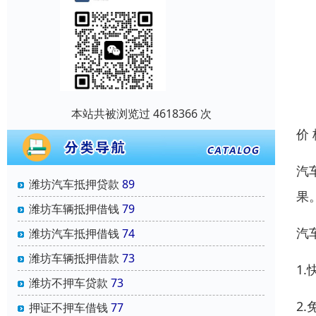
本站共被浏览过 4618366 次
价
汽
潍坊汽车抵押贷款
89
果
潍坊车辆抵押借钱
79
汽
潍坊汽车抵押借钱
74
潍坊车辆抵押借款
73
1
潍坊不押车贷款
73
2
押证不押车借钱
77