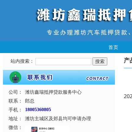
首页
产
站内搜索：
公司：
潍坊鑫瑞抵押贷款服务中心
20
联系：
郎总
手机：
18005360805
地址：
潍坊主城区及郊县均可申请办理
微信：