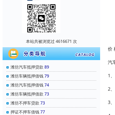
本站共被浏览过 4616671 次
价
汽
潍坊汽车抵押贷款
89
1
潍坊车辆抵押借钱
79
潍坊汽车抵押借钱
74
2
潍坊车辆抵押借款
73
3
潍坊不押车贷款
73
押证不押车借钱
77