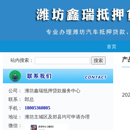
首页
产
站内搜索：
公司：
潍坊鑫瑞抵押贷款服务中心
20
联系：
郎总
手机：
18005360805
地址：
潍坊主城区及郊县均可申请办理
微信：