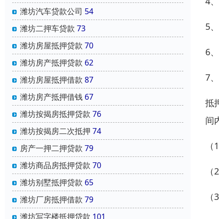
4
潍坊汽车贷款公司
54
5
潍坊二押车贷款
73
潍坊房屋抵押贷款
70
6
潍坊房产抵押贷款
62
7
潍坊房屋抵押借款
87
潍坊房产抵押借钱
67
抵
潍坊按揭房抵押贷款
76
间
潍坊按揭房二次抵押
74
（
房产一押二押贷款
79
潍坊商品房抵押贷款
70
（
潍坊别墅抵押贷款
65
（
潍坊厂房抵押借款
79
潍坊写字楼抵押贷款
101