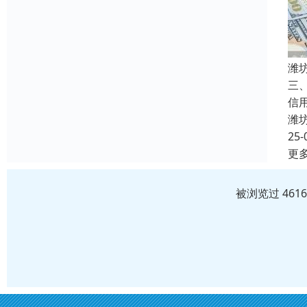
潍
三
信
潍
25-
更
被浏览过 461