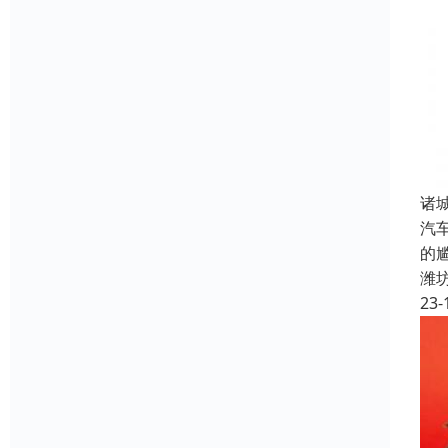
诸
汽
的
潍
23-