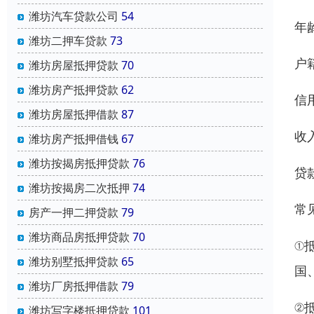
潍坊汽车贷款公司
54
年
潍坊二押车贷款
73
户
潍坊房屋抵押贷款
70
潍坊房产抵押贷款
62
信
潍坊房屋抵押借款
87
收
潍坊房产抵押借钱
67
潍坊按揭房抵押贷款
76
贷
潍坊按揭房二次抵押
74
常
房产一押二押贷款
79
潍坊商品房抵押贷款
70
①
潍坊别墅抵押贷款
65
国
潍坊厂房抵押借款
79
②
潍坊写字楼抵押贷款
101