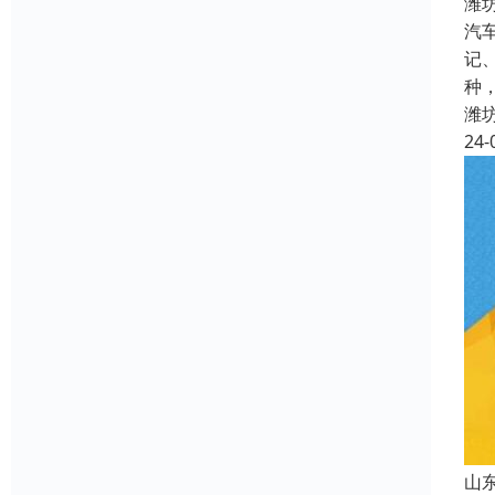
潍
汽
记
种
潍
24-
山