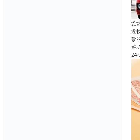
潍
近
款
潍
24-