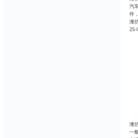
汽
件
潍
25-
潍
一