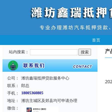
首页
产
站内搜索：
公司：
潍坊鑫瑞抵押贷款服务中心
20
联系：
郎总
手机：
18005360805
地址：
潍坊主城区及郊县均可申请办理
微信：