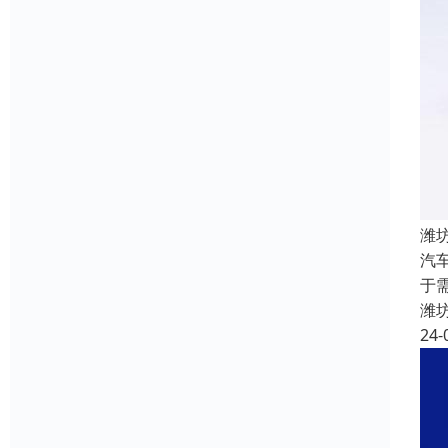
潍
汽
于
潍
24-