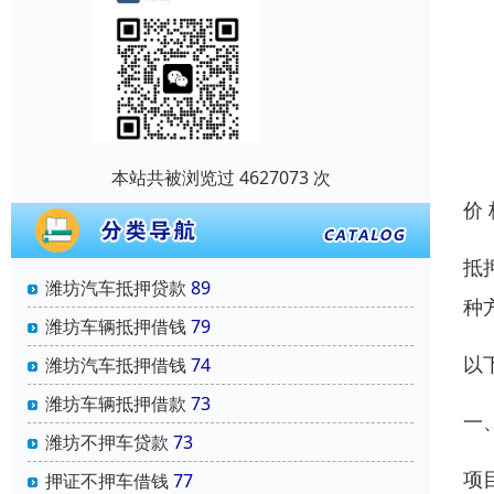
本站共被浏览过 4627073 次
价
抵
潍坊汽车抵押贷款
89
种
潍坊车辆抵押借钱
79
以
潍坊汽车抵押借钱
74
潍坊车辆抵押借款
73
一
潍坊不押车贷款
73
项
押证不押车借钱
77