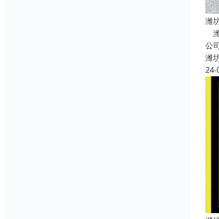
潍
潍
公
潍
24-