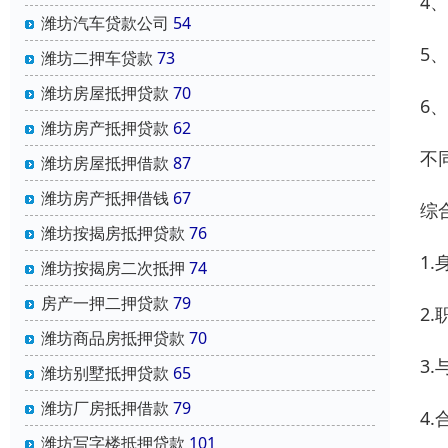
4
潍坊汽车贷款公司
54
5
潍坊二押车贷款
73
潍坊房屋抵押贷款
70
6
潍坊房产抵押贷款
62
不
潍坊房屋抵押借款
87
潍坊房产抵押借钱
67
综
潍坊按揭房抵押贷款
76
1
潍坊按揭房二次抵押
74
房产一押二押贷款
79
2
潍坊商品房抵押贷款
70
3
潍坊别墅抵押贷款
65
潍坊厂房抵押借款
79
4
潍坊写字楼抵押贷款
101