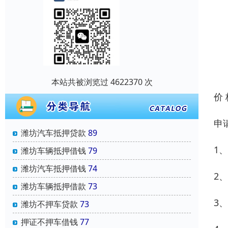
本站共被浏览过 4622370 次
价
申
潍坊汽车抵押贷款
89
1
潍坊车辆抵押借钱
79
潍坊汽车抵押借钱
74
2
潍坊车辆抵押借款
73
3
潍坊不押车贷款
73
押证不押车借钱
77