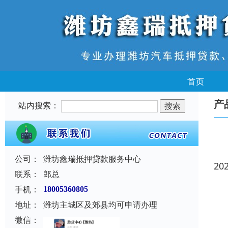
首页
产
站内搜索：
公司：
潍坊鑫瑞抵押贷款服务中心
20
联系：
郎总
手机：
18005360805
地址：
潍坊主城区及郊县均可申请办理
微信：