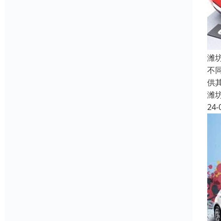
潍
不
供
潍
24-