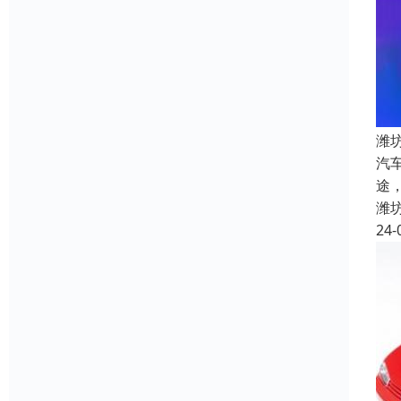
潍
汽
途
潍
24-