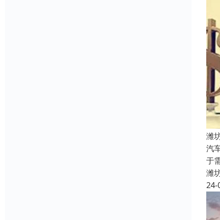
潍
汽
于
潍
24-