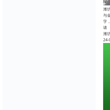
潍
与
字
请
潍
24-