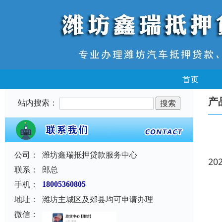
首页
产
站内搜索：
公司：
潍坊鑫瑞抵押贷款服务中心
20
联系：
郎总
手机：
18005360805
地址：
潍坊主城区及郊县均可申请办理
微信：