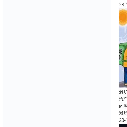
23-
潍
汽
的
潍
23-