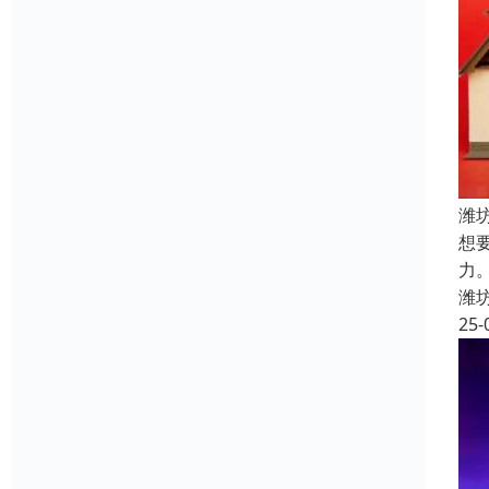
潍
想
力
潍
25-