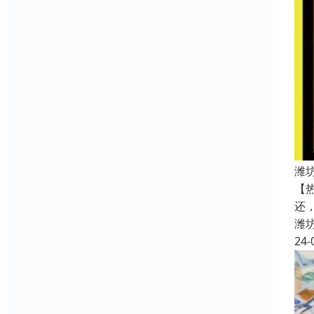
潍
【
还
潍
24-