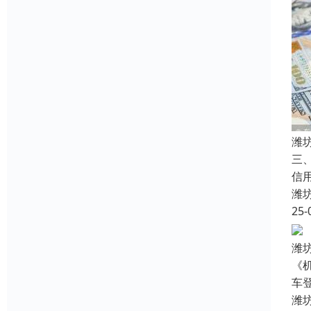
潍
三
信
潍
25-
潍
《
车
潍