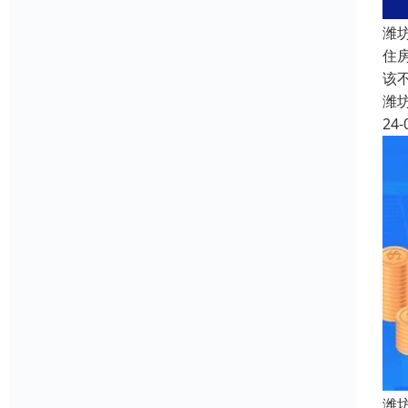
潍
住
该
潍
24-
潍