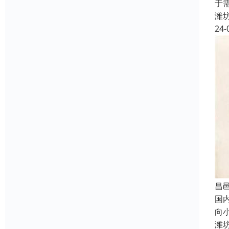
于
潍
24-
昌
国
向
潍