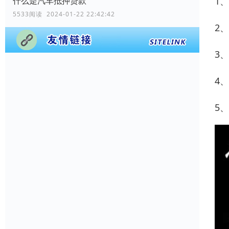
1
什么是汽车抵押贷款
5533阅读 2024-01-22 22:42:42
2
3
4
5